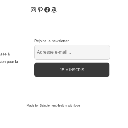
Instagram
Pinterest
Facebook
Amazon
Rejoins la newsletter
asée à
ion pour la
JE M'INSCRIS
Made for SainplementHealthy with love