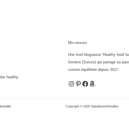
Mes réseaux
Une food blogueuse 'Healthy food' b
Genève (Suisse) qui partage sa pass
cuisine équilibrée depuis 2017.
tte healthy
Instagram
Pinterest
Facebook
Amazon
entialité
Copyright © 2026 SainplementHealthy