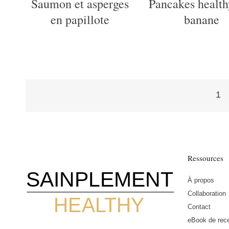
Saumon et asperges
Pancakes health
en papillote
banane
1
Pagination
des
Ressources
SAINPLEMENT
À propos
publications
Collaboration
HEALTHY
Contact
eBook de rece