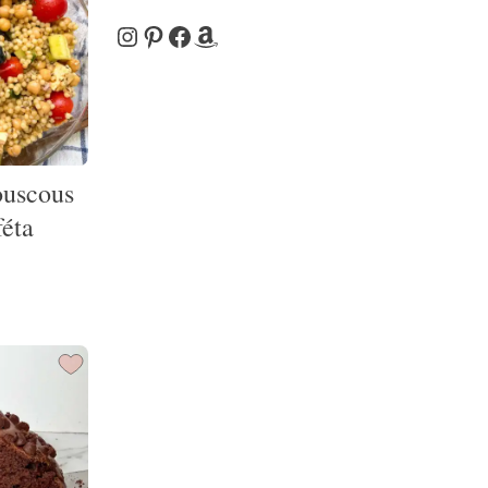
Instagram
Pinterest
Facebook
Amazon
ouscous
féta