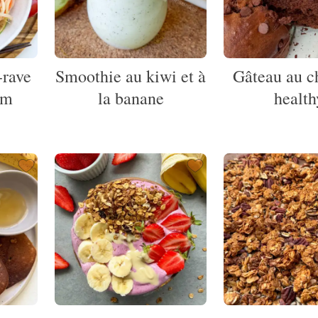
-rave
Smoothie au kiwi et à
Gâteau au c
am
la banane
health