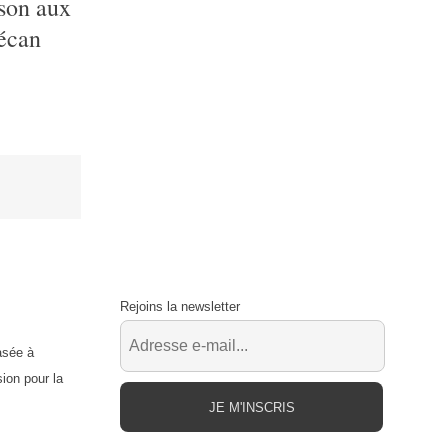
son aux
écan
Rejoins la newsletter
asée à
ion pour la
JE M'INSCRIS