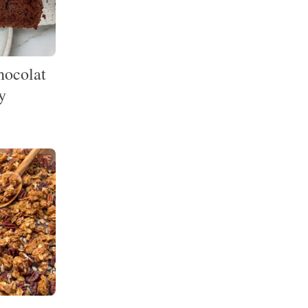
hocolat
y