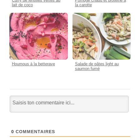
Curry de lentilles vertes au
Porridge chaud et protéiné à
lait de coco
la carotte
Houmous à la betterave
Salade de pâtes light au
saumon fumé
0
COMMENTAIRES