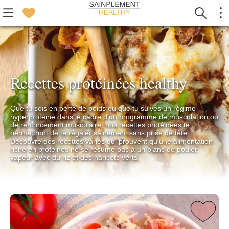
Recettes protéinées healthy
Que tu sois en perte de poids ou que tu suives un régime
hyperprotéiné dans le cadre d'un programme de musculation ou
de renforcement musculaire, nos recettes protéinées te
permettront de te régaler sainement sans prise de tête.
Découvre des recettes variés qui prouvent qu'une alimentation
riche en protéines ne se résume pas à un blanc de poulet
vapeur avec du riz et des haricots verts.