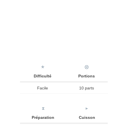
★
⨂
Difficulté
Portions
Facile
10 parts
⧗
►
Préparation
Cuisson