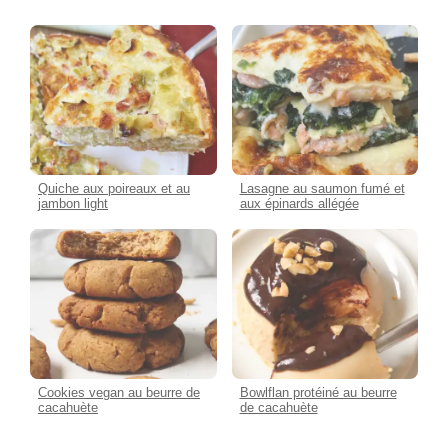
Quiche aux poireaux et au
Lasagne au saumon fumé et
jambon light
aux épinards allégée
Cookies vegan au beurre de
Bowlflan protéiné au beurre
cacahuète
de cacahuète