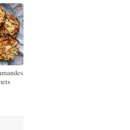
 amandes
nets