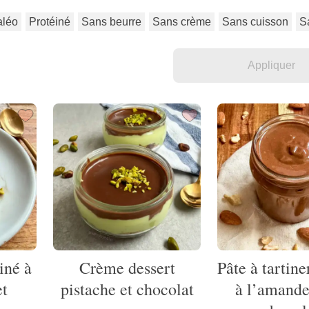
aléo
Protéiné
Sans beurre
Sans crème
Sans cuisson
S
iné à
Crème dessert
Pâte à tartin
et
pistache et chocolat
à l’amande