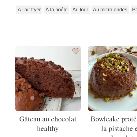
À l'air fryer
À la poêle
Au four
Au micro-ondes
P
Gâteau au chocolat
Bowlcake proté
healthy
la pistache 