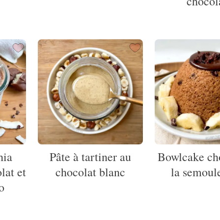
chocol
hia
Pâte à tartiner au
Bowlcake ch
lat et
chocolat blanc
la semoule
o