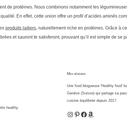
amment de protéines. Nous combinons notamment les légumineuse
ualité. En effet, cette union offre un profil d’acides aminés com
des
produits laitiers
, naturellement riche en protéines. Grâce à c
ibrées et sauront te satisferont, prouvant qu’il est simple de se 
Mes réseaux
Une food blogueuse 'Healthy food' b
Genève (Suisse) qui partage sa pass
cuisine équilibrée depuis 2017.
tte healthy
Instagram
Pinterest
Facebook
Amazon