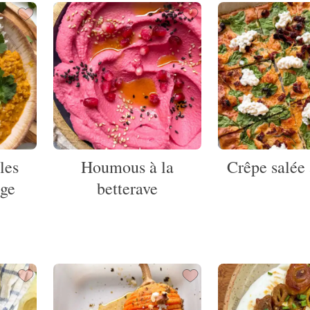
les
Houmous à la
Crêpe salée 
rge
betterave