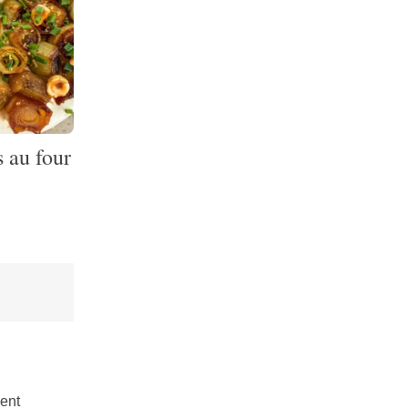
s au four
ient