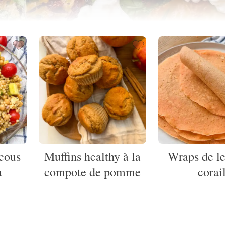
cous
Muffins healthy à la
Wraps de le
a
compote de pomme
corai