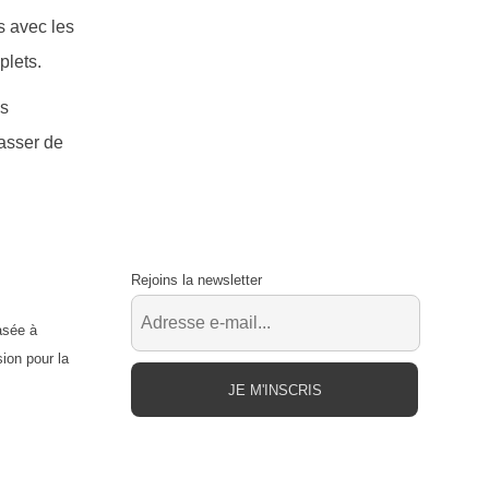
s avec les
plets.
es
passer de
Rejoins la newsletter
asée à
ion pour la
JE M'INSCRIS