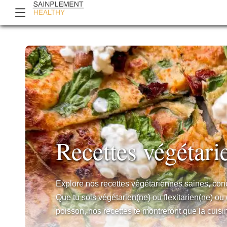
Recettes végétari
Explore nos recettes végétariennes saines, conçu
Que tu sois végétarien(ne) ou flexitarien(ne) o
poisson, nos recettes te montreront que la cuis