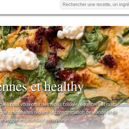
ennes et healthy
es pour vous offrir des repas colorés, équilibrés et rassasiants
u que tu souhaites réduire ta consommation de viande et de
ine veggie est tout sauf ennuyeuse!