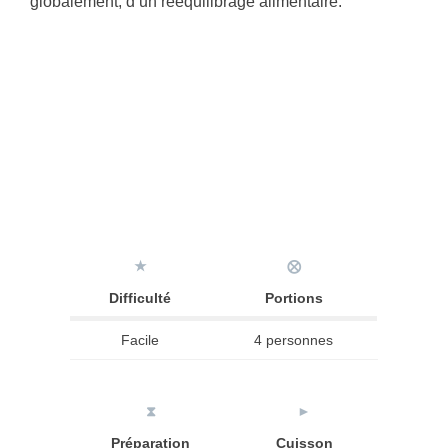
globalement, d’un rééquilibrage alimentaire.
★
⨂
Difficulté
Portions
Facile
4 personnes
⧗
►
Préparation
Cuisson