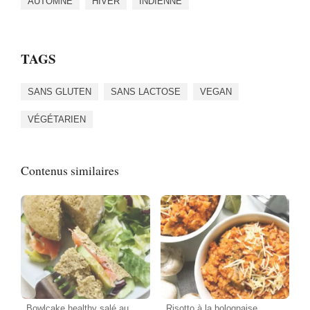
AUTOMNE
HIVER
INDIENNE
TAGS
SANS GLUTEN
SANS LACTOSE
VEGAN
VÉGÉTARIEN
Contenus similaires
Bowlcake healthy salé au
Risotto à la bolognaise