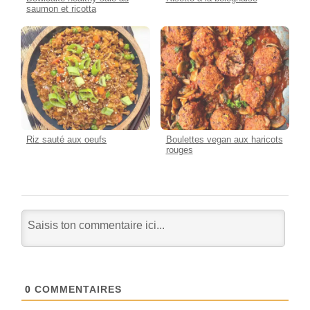
saumon et ricotta
Riz sauté aux oeufs
Boulettes vegan aux haricots
rouges
0
COMMENTAIRES