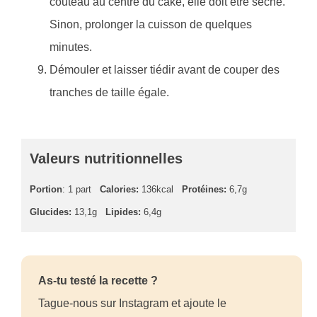
couteau au centre du cake, elle doit être sèche.
Sinon, prolonger la cuisson de quelques
minutes.
Démouler et laisser tiédir avant de couper des
tranches de taille égale.
Valeurs nutritionnelles
Portion
: 1 part
Calories:
136kcal
Protéines:
6,7g
Glucides:
13,1g
Lipides:
6,4g
As-tu testé la recette ?
Tague-nous sur Instagram et ajoute le