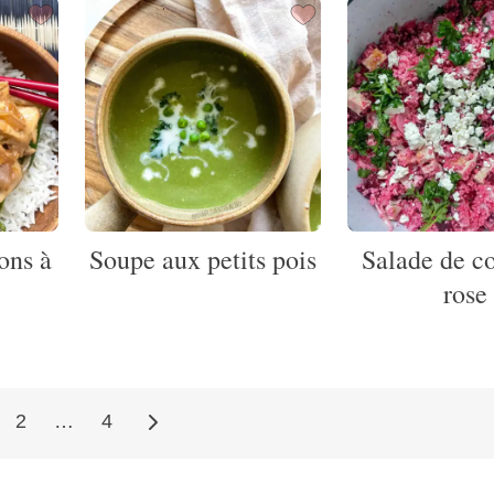
ons à
Soupe aux petits pois
Salade de c
rose
2
…
4