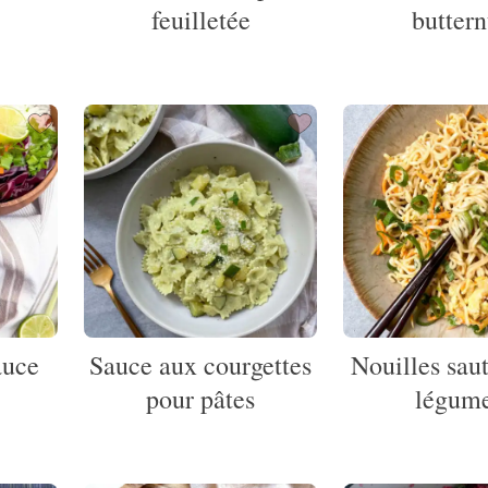
feuilletée
buttern
auce
Sauce aux courgettes
Nouilles sau
pour pâtes
légum