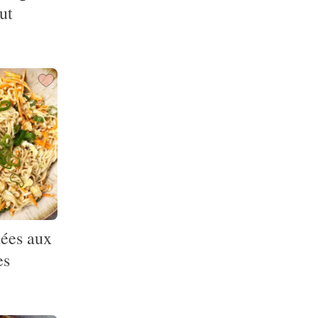
ut
tées aux
es