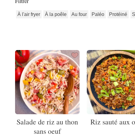
Filtrer
À l'air fryer
À la poêle
Au four
Paléo
Protéiné
S
Salade de riz au thon
Riz sauté aux 
sans oeuf