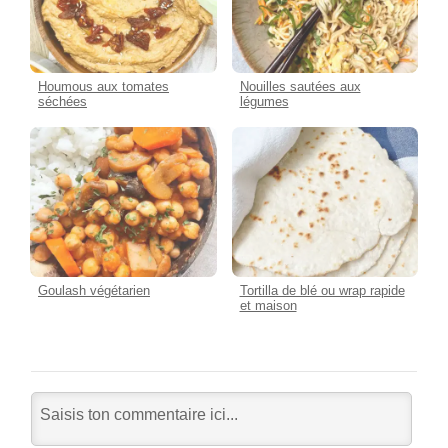
Houmous aux tomates
Nouilles sautées aux
séchées
légumes
Goulash végétarien
Tortilla de blé ou wrap rapide
et maison