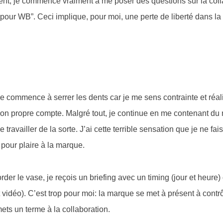
moment, je commence vraiment à me poser des questions sur la col
pour WB”. Ceci implique, pour moi, une perte de liberté dans la
Je commence à serrer les dents car je me sens contrainte et réal
mon propre compte. Malgré tout, je continue en me contenant d
 travailler de la sorte. J’ai cette terrible sensation que je ne fai
our plaire à la marque.
der le vase, je reçois un briefing avec un timing (jour et heure)
et vidéo). C’est trop pour moi: la marque se met à présent à contr
mets un terme à la collaboration.