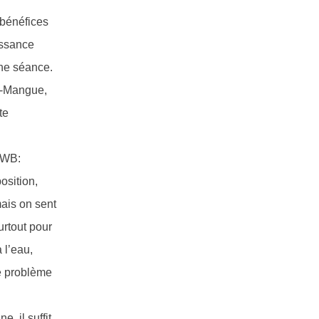
 bénéfices
issance
une séance.
on-Mangue,
te
r WB:
position,
mais on sent
surtout pour
 l’eau,
de problème
, il suffit