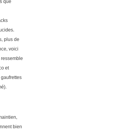
rs que
acks
lucides.
s, plus de
ce, voici
ça ressemble
co et
 gaufrettes
mé).
maintien,
iennent bien