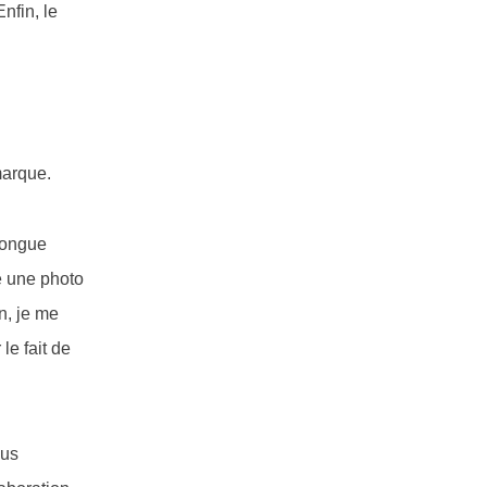
nfin, le
marque.
longue
é une photo
n, je me
le fait de
lus