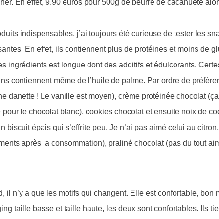
cher. En effet, 9.90 euros pour 500g de beurre de cacahuète alo
duits indispensables, j’ai toujours été curieuse de tester les sn
santes. En effet, ils contiennent plus de protéines et moins de g
des ingrédients est longue dont des additifs et édulcorants. Certe
ains contiennent même de l’huile de palme. Par ordre de préféren
 une danette ! Le vanille est moyen), crème protéinée chocolat (
 pour le chocolat blanc), cookies chocolat et ensuite noix de co
n biscuit épais qui s’effrite peu. Je n’ai pas aimé celui au citron,
ements après la consommation), praliné chocolat (pas du tout ai
, il n’y a que les motifs qui changent. Elle est confortable, bon 
ng taille basse et taille haute, les deux sont confortables. Ils t