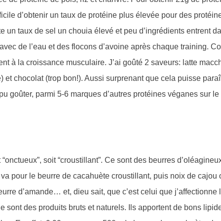
ficile d’obtenir un taux de protéine plus élevée pour des protéin
ste un taux de sel un chouia élevé et peu d’ingrédients entrent d
avec de l’eau et des flocons d’avoine après chaque training.
nt à la croissance musculaire. J’ai goûté 2 saveurs: latte macc
 et chocolat (trop bon!). Aussi surprenant que cela puisse paraît
u goûter, parmi 5-6 marques d’autres protéines véganes sur le
“onctueux”, soit “croustillant”. Ce sont des beurres d’oléagineu
a pour le beurre de cacahuète croustillant, puis noix de cajou 
eurre d’amande… et, dieu sait, que c’est celui que j’affectionne
 sont des produits bruts et naturels. Ils apportent de bons lipid