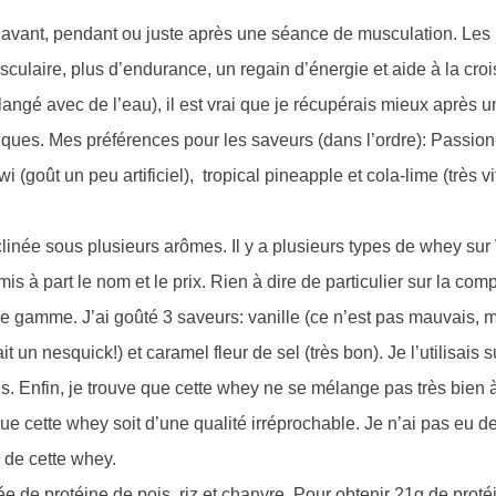
e avant, pendant ou juste après une séance de musculation. Les
ulaire, plus d’endurance, un regain d’énergie et aide à la cro
gé avec de l’eau), il est vrai que je récupérais mieux après 
iques. Mes préférences pour les saveurs (dans l’ordre): Passi
 (goût un peu artificiel), tropical pineapple et cola-lime (très vi
clinée sous plusieurs arômes. Il y a plusieurs types de whey su
ce mis à part le nom et le prix. Rien à dire de particulier sur la com
de gamme. J’ai goûté 3 saveurs: vanille (ce n’est pas mauvais, 
rait un nesquick!) et caramel fleur de sel (très bon). Je l’utilisais 
s. Enfin, je trouve que cette whey ne se mélange pas très bien à
ue cette whey soit d’une qualité irréprochable. Je n’ai pas eu 
 de cette whey.
de protéine de pois, riz et chanvre. Pour obtenir 21g de protéine