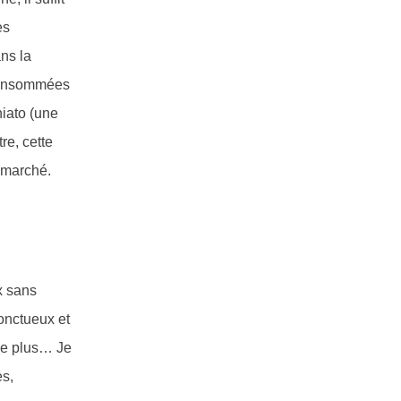
es
ans la
 Consommées
hiato (une
re, cette
 marché.
x sans
onctueux et
 le plus… Je
es,