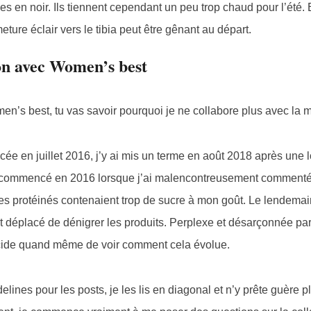
es en noir. Ils tiennent cependant un peu trop chaud pour l’été. E
eture éclair vers le tibia peut être gênant au départ.
ion avec Women’s best
en’s best, tu vas savoir pourquoi je ne collabore plus avec la 
 en juillet 2016, j’y ai mis un terme en août 2018 après une 
nt commencé en 2016 lorsque j’ai malencontreusement comment
es protéinés contenaient trop de sucre à mon goût. Le lendemai
st déplacé de dénigrer les produits. Perplexe et désarçonnée par 
décide quand même de voir comment cela évolue.
lines pour les posts, je les lis en diagonal et n’y prête guère p