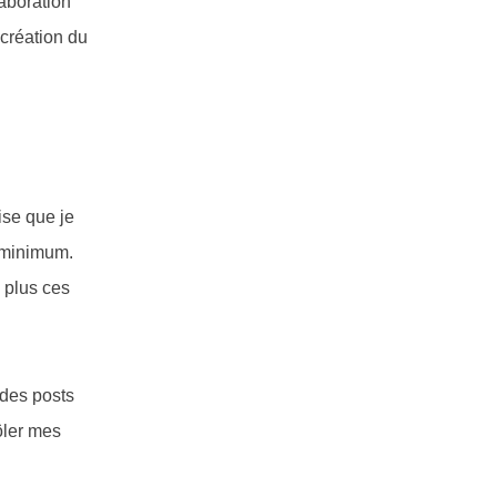
laboration
 création du
ise que je
u minimum.
s plus ces
 des posts
ôler mes