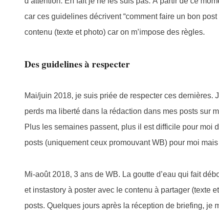
d’attention. En fait je ne les suis pas. À partir de ce 
car ces guidelines décrivent “comment faire un bon post 
contenu (texte et photo) car on m’impose des règles.
Des guidelines à respecter
Mai/juin 2018, je suis priée de respecter ces dernières. 
perds ma liberté dans la rédaction dans mes posts sur 
Plus les semaines passent, plus il est difficile pour moi de
posts (uniquement ceux promouvant WB) pour moi mais p
Mi-août 2018, 3 ans de WB. La goutte d’eau qui fait débor
et instastory à poster avec le contenu à partager (texte 
posts. Quelques jours après la réception de briefing, je 