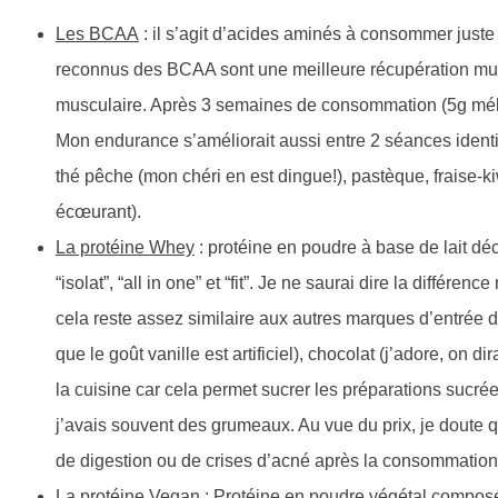
Les BCAA
: il s’agit d’acides aminés à consommer just
reconnus des BCAA sont une meilleure récupération musc
musculaire. Après 3 semaines de consommation (5g mélan
Mon endurance s’améliorait aussi entre 2 séances ident
thé pêche (mon chéri en est dingue!), pastèque, fraise-kiwi
écœurant).
La protéine Whey
: protéine en poudre à base de lait dé
“isolat”, “all in one” et “fit”. Je ne saurai dire la différen
cela reste assez similaire aux autres marques d’entrée 
que le goût vanille est artificiel), chocolat (j’adore, on di
la cuisine car cela permet sucrer les préparations sucrée
j’avais souvent des grumeaux. Au vue du prix, je doute q
de digestion ou de crises d’acné après la consommation
La protéine Vegan
: Protéine en poudre végétal composée 