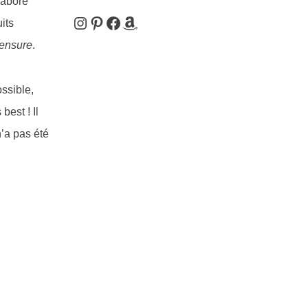
labore
Instagram
Pinterest
Facebook
Amazon
its
censure
.
ossible,
best ! Il
n’a pas été