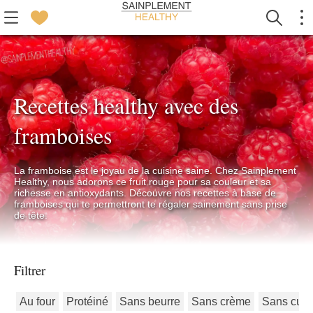
Recettes healthy avec des
framboises
La framboise est le joyau de la cuisine saine. Chez Sainplement
Healthy, nous adorons ce fruit rouge pour sa couleur et sa
richesse en antioxydants. Découvre nos recettes à base de
framboises qui te permettront te régaler sainement sans prise
de tête.
Filtrer
Au four
Protéiné
Sans beurre
Sans crème
Sans cuis