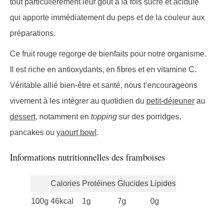
tout particulièrement leur goût à la fois sucré et acidulé
qui apporte immédiatement du peps et de la couleur aux
préparations.
Ce fruit rouge regorge de bienfaits pour notre organisme.
Il est riche en antioxydants, en fibres et en vitamine C.
Véritable allié bien-être et santé, nous t’encourageons
vivement à les intégrer au quotidien du
petit-déjeuner
au
dessert
, notamment en
topping
sur des porridges,
pancakes ou
yaourt bowl
.
Informations nutritionnelles des framboises
Calories
Protéines
Glucides
Lipides
100g
46kcal
1g
7g
0g