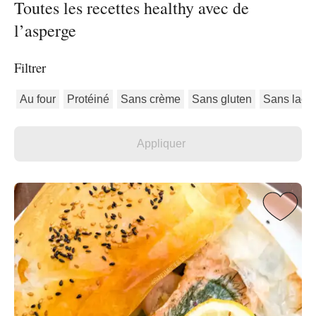
Toutes les recettes healthy avec de
l’asperge
Filtrer
Au four
Protéiné
Sans crème
Sans gluten
Sans lact