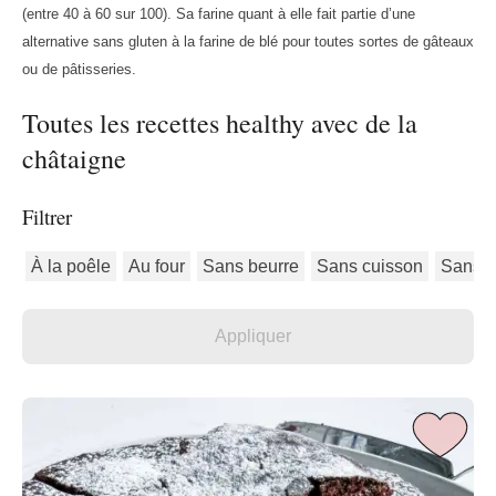
(entre 40 à 60 sur 100). Sa farine quant à elle fait partie d’une
alternative sans gluten à la farine de blé pour toutes sortes de gâteaux
ou de pâtisseries.
Toutes les recettes healthy avec de la
châtaigne
Filtrer
À la poêle
Au four
Sans beurre
Sans cuisson
Sans g