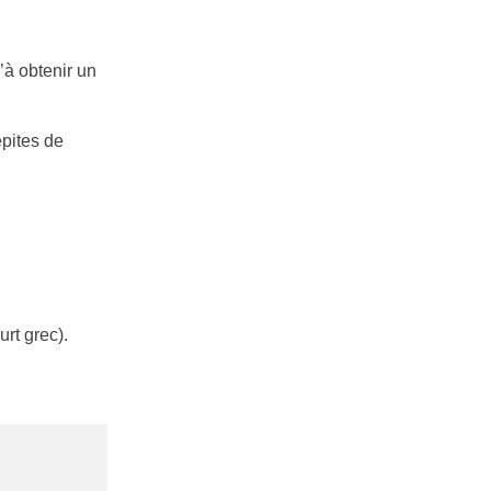
’à obtenir un
épites de
rt grec).