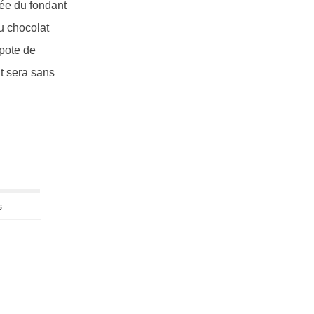
gée du fondant
u chocolat
mpote de
nt sera sans
s