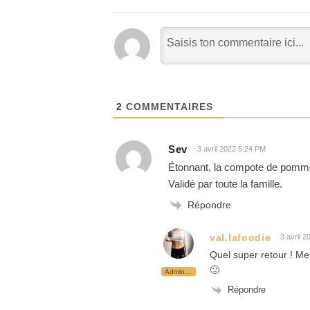
2
COMMENTAIRES
Sev
3 avril 2022 5:24 PM
Étonnant, la compote de pomme
Validé par toute la famille.
Répondre
val.lafoodie
3 avril 
Quel super retour ! Mer
🙂
Administrateur
Répondre