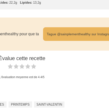
cides:
22,2g
Lipides:
13,2g
enthealthy pour que ta
Tague @sainplementhealthy sur Instag
Évalue cette recette
L'évaluation moyenne est de
4.4
/5
ES
PRINTEMPS
SAINT-VALENTIN