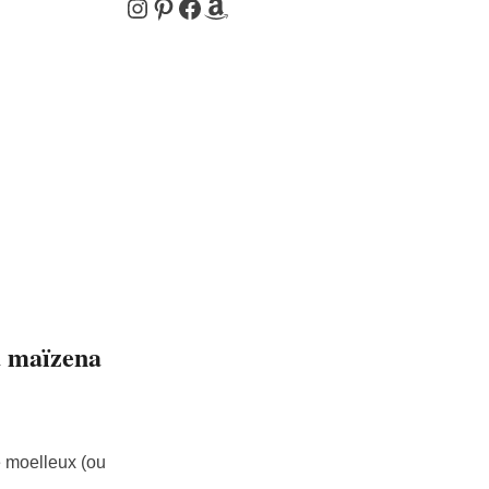
Instagram
Pinterest
Facebook
Amazon
la maïzena
le moelleux (ou