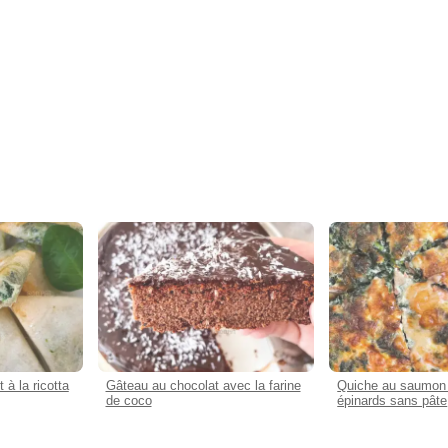
 à la ricotta
Gâteau au chocolat avec la farine
Quiche au saumon 
de coco
épinards sans pâte