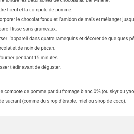
re fondre les deux sortes de chocolat au bain-marie.
tre l’œuf et la compote de pomme.
orporer le chocolat fondu et l’amidon de maïs et mélanger jusqu
areil lisse sans grumeaux.
ser l’appareil dans quatre ramequins et décorer de quelques p
colat et de noix de pécan.
fourner pendant 15 minutes.
sser tiédir avant de déguster.
 le compote de pomme par du fromage blanc 0% (ou skyr ou yaou
de sucrant (comme du sirop d’érable, miel ou sirop de coco).