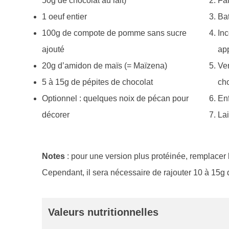
50g de chocolat au lait)
Fai
1 oeuf entier
Bat
100g de compote de pomme sans sucre
Inc
ajouté
app
20g d’amidon de maïs (= Maïzena)
Ver
5 à 15g de pépites de chocolat
cho
Optionnel : quelques noix de pécan pour
En
décorer
Lai
Notes
: pour une version plus protéinée, remplacer
Cependant, il sera nécessaire de rajouter 10 à 15g 
Valeurs nutritionnelles