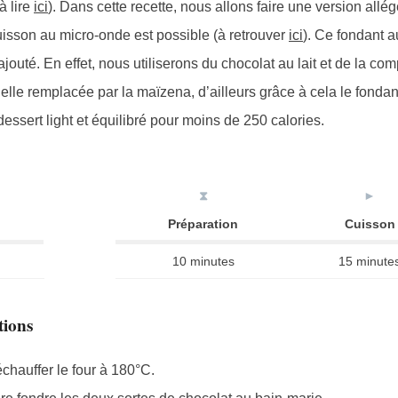
à lire
ici
). Dans cette recette, nous allons faire une version allé
 cuisson au micro-onde est possible (à retrouver
ici
). Ce fondant a
jouté. En effet, nous utiliserons du chocolat au lait et de la co
elle remplacée par la maïzena, d’ailleurs grâce à cela le fonda
essert light et équilibré pour moins de 250 calories.
⧗
►
Préparation
Cuisson
10 minutes
15 minute
tions
chauffer le four à 180°C.