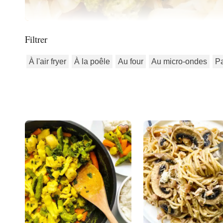
Filtrer
À l'air fryer
À la poêle
Au four
Au micro-ondes
P