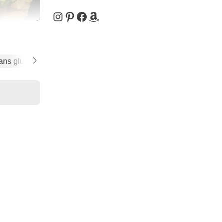
Instagram
Pinterest
Facebook
Amazon
ans gluten
Sans lactose
Sans matière grasse ajoutée
Sans