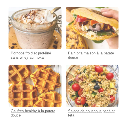
Porridge froid et protéiné
Pain pita maison à la patate
sans whey au moka
douce
Gaufres healthy à la patate
Salade de couscous perlé et
douce
féta