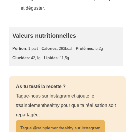
et déguster.
Valeurs nutritionnelles
Portion
: 1 part
Calories:
293kcal
Protéines:
5,2g
Glucides:
42,1g
Lipides:
11,5g
As-tu testé la recette ?
Tague-nous sur Instagram et ajoute le
#sainplementhealthy pour que ta réalisation soit
repartagée.
Tague @sainplementhealthy sur Instagram