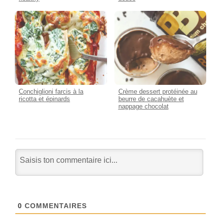
Conchiglioni farcis à la
Crème dessert protéinée au
ricotta et épinards
beurre de cacahuète et
nappage chocolat
0
COMMENTAIRES