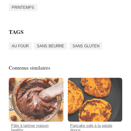
PRINTEMPS
TAGS
AU FOUR
SANS BEURRE
SANS GLUTEN
Contenus similaires
Pâte à tartiner maison
Pancake salé à la patate
healthy
douce