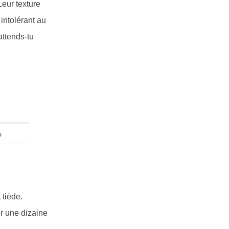
Leur texture
 intolérant au
attends-tu
s
 tiède.
er une dizaine