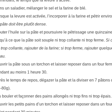
minutes, le temps que la levure s’active.
s un saladier, mélanger le sel et la farine de blé.
sque la levure est activée, l’incorporer à la farine et pétrir envir
pâte doit être plutôt dense.
uter l’huile sur la pâte et poursuivre le pétrissage une quinzai
qu’à ce que la pâte soit souple ni trop collante ni trop ferme.
Si 
 trop collante, rajouter de la farine; si trop ferme, rajouter quelq
au.
vrir la pâte sous un torchon et laisser reposer dans un four ferm
ndant au moins 1 heure 30.
ès le temps de repos, dégazer la pâte et la diviser en 7 pâtons d
-80g).
 bouler et façonner des pains allongés ni trop fins ni trop épais.
vrir les petits pains d’un torchon et laisser reposer dans un fou