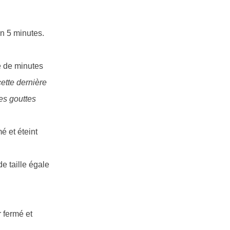
on 5 minutes.
ne de minutes
cette dernière
ues gouttes
é et éteint
e taille égale
r fermé et