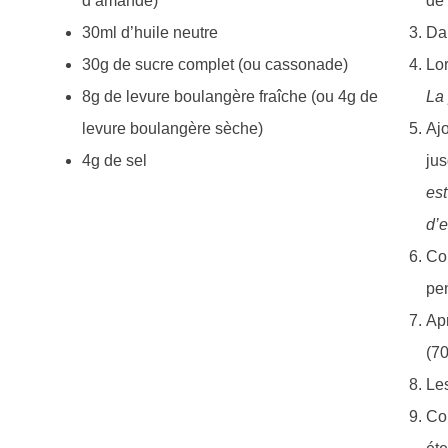
d’amande)
de 
30ml d’huile neutre
Dan
30g de sucre complet (ou cassonade)
Lor
8g de levure boulangère fraîche (ou 4g de
La 
levure boulangère sèche)
Ajo
4g de sel
jus
est
d’e
Cou
pe
Apr
(70
Les
Cou