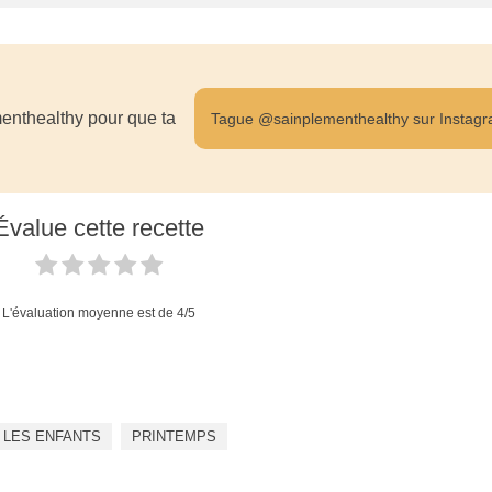
enthealthy pour que ta
Tague @sainplementhealthy sur Instag
Évalue cette recette
L'évaluation moyenne est de
4
/5
 LES ENFANTS
PRINTEMPS