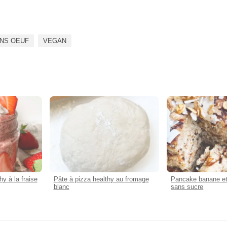
NS OEUF
VEGAN
y à la fraise
Pâte à pizza healthy au fromage
Pancake banane et
blanc
sans sucre