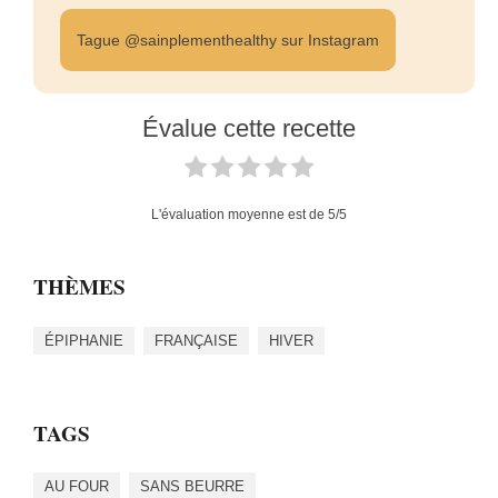
Tague @sainplementhealthy sur Instagram
Évalue cette recette
L'évaluation moyenne est de
5
/5
THÈMES
ÉPIPHANIE
FRANÇAISE
HIVER
TAGS
AU FOUR
SANS BEURRE