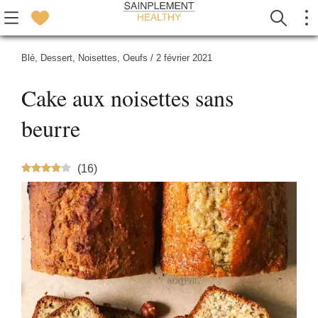
Blé
,
Dessert
,
Noisettes
,
Oeufs
/
2 février 2021
Cake aux noisettes sans
beurre
(
16
)