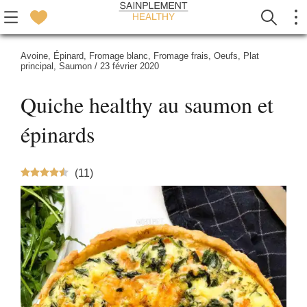
Avoine
,
Épinard
,
Fromage blanc
,
Fromage frais
,
Oeufs
,
Plat
principal
,
Saumon
/
23 février 2020
Quiche healthy au saumon et
épinards
(
11
)