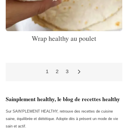
Wrap healthy au poulet
1
2
3
Pagination
Sainplement healthy, le blog de recettes healthy
des
Sur SAIN’PLEMENT HEALTHY, retrouve des recettes de cuisine
saine, équilibrée et diététique. Adopte dès à présent un mode de vie
publications
sain et actif.