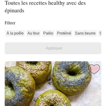
Toutes les recettes healthy avec des
épinards
Filtrer
À la poêle
Au four
Paléo
Protéiné
Sans beurre
San