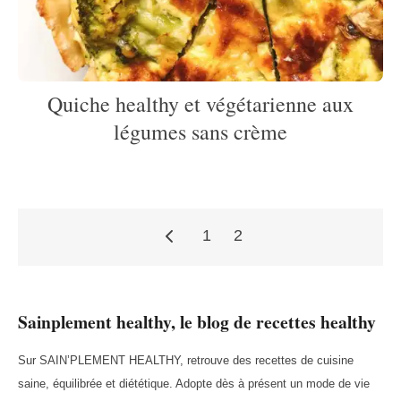
Quiche healthy et végétarienne aux
légumes sans crème
1
2
Pagination
Sainplement healthy, le blog de recettes healthy
des
Sur SAIN’PLEMENT HEALTHY, retrouve des recettes de cuisine
saine, équilibrée et diététique. Adopte dès à présent un mode de vie