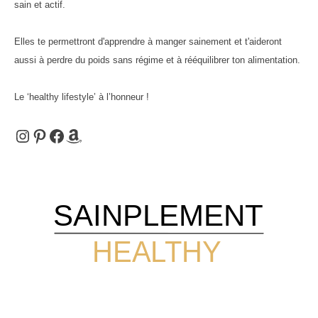
publications
sain et actif.
Elles te permettront d'apprendre à manger sainement et t'aideront
aussi à perdre du poids sans régime et à rééquilibrer ton alimentation.
Le ‘healthy lifestyle’ à l’honneur !
Instagram
Pinterest
Facebook
Amazon
SAINPLEMENT
HEALTHY