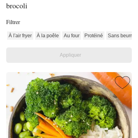
brocoli
Filtrer
À l'air fryer
À la poêle
Au four
Protéiné
Sans beurre