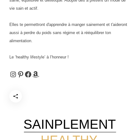
saine, équilibrée et diététique. Adopte dès à présent un mode de
vie sain et actif.
Elles te permettront d'apprendre à manger sainement et t'aideront
aussi à perdre du poids sans régime et à rééquilibrer ton
alimentation.
Le ‘healthy lifestyle’ à l’honneur !
Instagram
Pinterest
Facebook
Amazon
SAINPLEMENT
HEALTHY