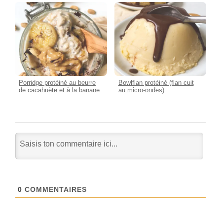
Porridge protéiné au beurre
Bowlflan protéiné (flan cuit
de cacahuète et à la banane
au micro-ondes)
0
COMMENTAIRES