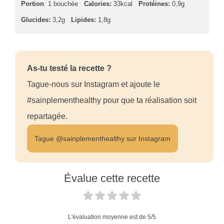
Portion
: 1 bouchée
Calories:
33kcal
Protéines:
0,9g
Glucides:
3,2g
Lipides:
1,8g
As-tu testé la recette ?
Tague-nous sur Instagram et ajoute le
#sainplementhealthy pour que ta réalisation soit
repartagée.
Tague @sainplementhealthy sur Instagram
Évalue cette recette
L'évaluation moyenne est de
5
/5