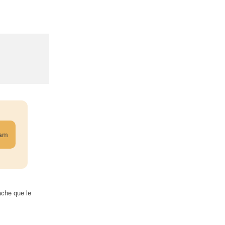
ram
ache que le