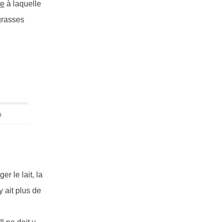
se
à laquelle
grasses
n
s
r le lait, la
 ait plus de