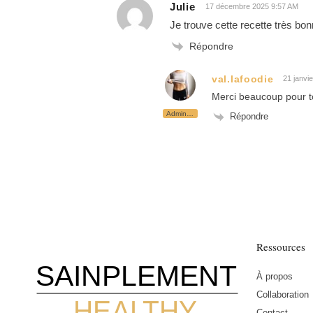
Julie
17 décembre 2025 9:57 AM
Je trouve cette recette très bo
Répondre
val.lafoodie
21 janvi
Merci beaucoup pour to
Administrateur
Répondre
Ressources
SAINPLEMENT
À propos
Collaboration
HEALTHY
Contact