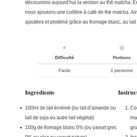
découvrons aujourd’hui la version au thé matcha. En fa
nous ajoutons une cuillère à café de thé matcha. Ai
ajoutées et protéiné grâce au fromage blanc, au lait 
★
⨂
Difficulté
Portions
Facile
1 personne
Ingrédients
Instruc
100ml de lait écrémé (ou lait d’amande ou
Com
lait de soja ou autre lait végétal)
maï
100g de fromage blanc 0% (ou yaourt grec
gr