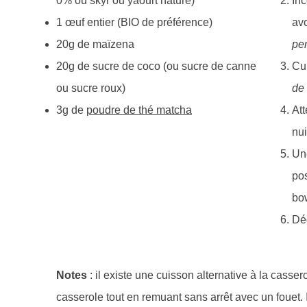
0% ou skyr ou yaourt nature)
Inc
1 œuf entier (BIO de préférence)
av
20g de maïzena
pe
20g de sucre de coco (ou sucre de canne
Cu
ou sucre roux)
de 
3g de
poudre de thé matcha
Att
nui
Une
pos
bow
Dég
Notes
: il existe une cuisson alternative à la casser
casserole tout en remuant sans arrêt avec un fouet. 