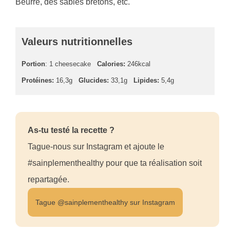
Beurre, des sablés bretons, etc.
Valeurs nutritionnelles
Portion
: 1 cheesecake
Calories:
246kcal
Protéines:
16,3g
Glucides:
33,1g
Lipides:
5,4g
As-tu testé la recette ?
Tague-nous sur Instagram et ajoute le
#sainplementhealthy pour que ta réalisation soit
repartagée.
Tague @sainplementhealthy sur Instagram