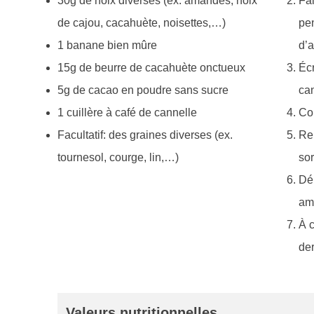
30g de noix diverses (ex. amandes, noix
Fai
de cajou, cacahuète, noisettes,…)
pen
1 banane bien mûre
d’a
15g de beurre de cacahuète onctueux
Écr
5g de cacao en poudre sans sucre
can
1 cuillère à café de cannelle
Cou
Facultatif: des graines diverses (ex.
Rem
tournesol, courge, lin,…)
so
Dép
am
À c
der
Valeurs nutritionnelles