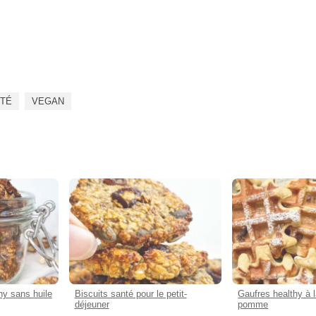
UTÉ
VEGAN
hy sans huile
Biscuits santé pour le petit-
Gaufres healthy à 
déjeuner
pomme