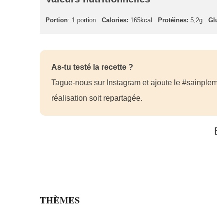
Portion
: 1 portion
Calories:
165kcal
Protéines:
5,2g
Gl
As-tu testé la recette ?
Tague-nous sur Instagram et ajoute le #sainplem
réalisation soit repartagée.
THÈMES