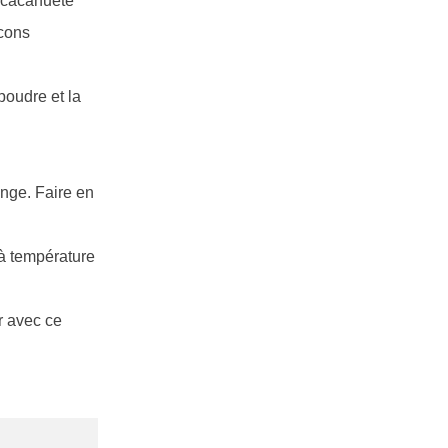
e cacahuète
ocons
poudre et la
nge. Faire en
 à température
r avec ce