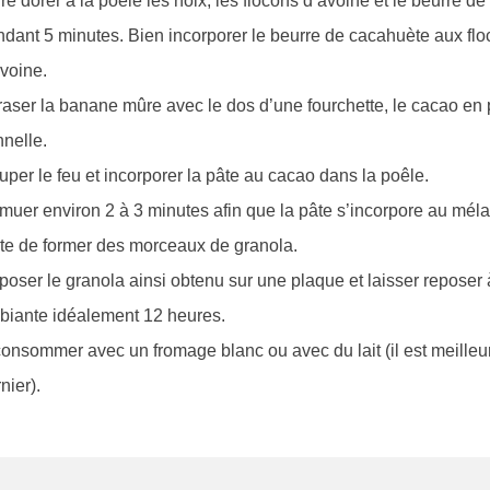
re dorer à la poêle les noix, les flocons d’avoine et le beurre d
dant 5 minutes. Bien incorporer le beurre de cacahuète aux fl
voine.
aser la banane mûre avec le dos d’une fourchette, le cacao en 
nelle.
per le feu et incorporer la pâte au cacao dans la poêle.
uer environ 2 à 3 minutes afin que la pâte s’incorpore au méla
rte de former des morceaux de granola.
oser le granola ainsi obtenu sur une plaque et laisser reposer
biante idéalement 12 heures.
onsommer avec un fromage blanc ou avec du lait (il est meilleu
nier).