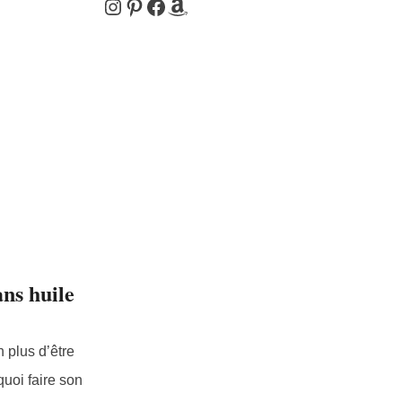
Instagram
Pinterest
Facebook
Amazon
ans huile
n plus d’être
uoi faire son