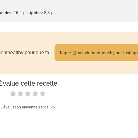
ucides:
16,2g
Lipides:
8,8g
enthealthy pour que ta
Tague @sainplementhealthy sur Instag
Évalue cette recette
L'évaluation moyenne est de
5
/5