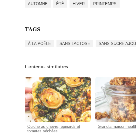
AUTOMNE
ÉTÉ
HIVER
PRINTEMPS
TAGS
À LA POÊLE
SANS LACTOSE
SANS SUCRE AJO
Contenus similaires
Quiche au chèvre, épinards et
Granola maison healt
tomates séchées