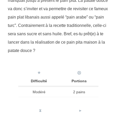
manquait jusqu’à présent le pain pita. La patate douce
va donc s’inviter et va permettre de revisiter ce fameux
pain plat libanais aussi appelé “pain arabe” ou “pain
turc”. Contrairement à la recette traditionnelle, celle-ci
sera sans sucre et sans huile. Bref, es-tu prêt(e) à te
lancer dans la réalisation de ce pain pita maison à la
patate douce ?
★
⨂
Difficulté
Portions
Modéré
2 pains
⧗
►