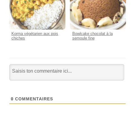
Korma végétarien aux pois
Bowlcake chocolat à la
chiches
semoule fine
0
COMMENTAIRES