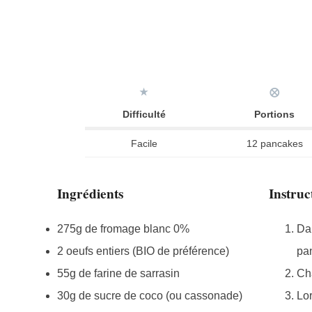
★
⨂
Difficulté
Portions
Facile
12 pancakes
Ingrédients
Instruc
275g de fromage blanc 0%
Dan
2 oeufs entiers (BIO de préférence)
pa
55g de farine de sarrasin
Cha
30g de sucre de coco (ou cassonade)
Lor