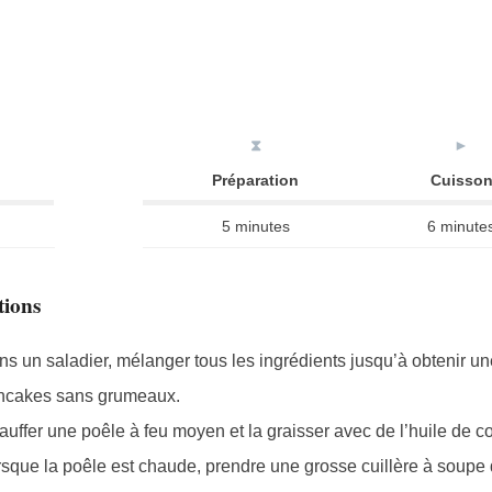
⧗
►
Préparation
Cuisso
5 minutes
6 minute
tions
s un saladier, mélanger tous les ingrédients jusqu’à obtenir un
ncakes sans grumeaux.
uffer une poêle à feu moyen et la graisser avec de l’huile de c
sque la poêle est chaude, prendre une grosse cuillère à soupe 