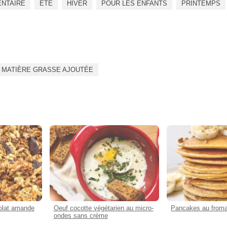
ENTAIRE
ÉTÉ
HIVER
POUR LES ENFANTS
PRINTEMPS
 MATIÈRE GRASSE AJOUTÉE
olat amande
Oeuf cocotte végétarien au micro-
Pancakes au from
ondes sans crème