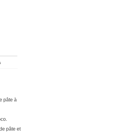
n
s
e pâte à
oco.
de pâte et