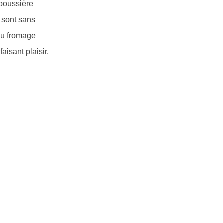
 poussière
s sont sans
 au fromage
aisant plaisir.