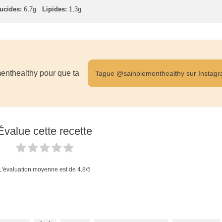
ucides:
6,7g
Lipides:
1,3g
enthealthy pour que ta
Tague @sainplementhealthy sur Instag
Évalue cette recette
L'évaluation moyenne est de
4.8
/5