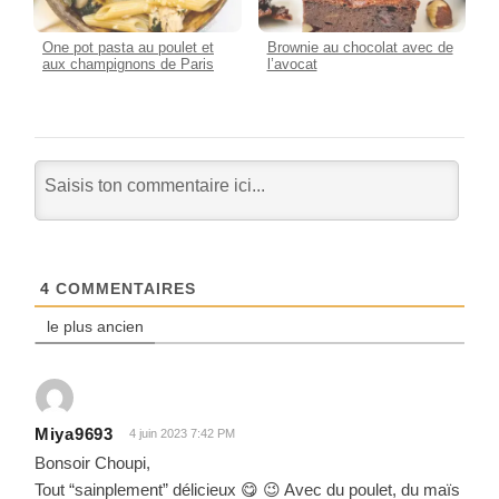
One pot pasta au poulet et
Brownie au chocolat avec de
aux champignons de Paris
l’avocat
4
COMMENTAIRES
le plus ancien
Miya9693
4 juin 2023 7:42 PM
Bonsoir Choupi,
Tout “sainplement” délicieux 😋 😉 Avec du poulet, du maïs