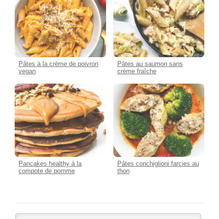
Pâtes à la crème de poivron
Pâtes au saumon sans
vegan
crème fraîche
Pancakes healthy à la
Pâtes conchiglioni farcies au
compote de pomme
thon