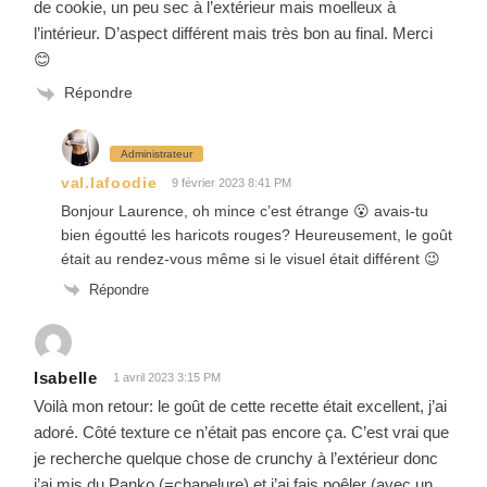
de cookie, un peu sec à l’extérieur mais moelleux à
l’intérieur. D’aspect différent mais très bon au final. Merci
😊
Répondre
Administrateur
val.lafoodie
9 février 2023 8:41 PM
Bonjour Laurence, oh mince c’est étrange 😮 avais-tu
bien égoutté les haricots rouges? Heureusement, le goût
était au rendez-vous même si le visuel était différent 😉
Répondre
Isabelle
1 avril 2023 3:15 PM
Voilà mon retour: le goût de cette recette était excellent, j’ai
adoré. Côté texture ce n’était pas encore ça. C’est vrai que
je recherche quelque chose de crunchy à l’extérieur donc
j’ai mis du Panko (=chapelure) et j’ai fais poêler (avec un