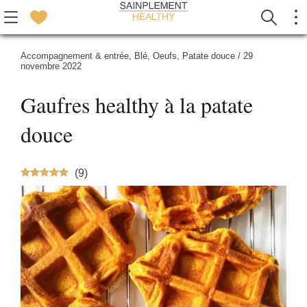
Accompagnement & entrée
,
Blé
,
Oeufs
,
Patate douce
/
29
novembre 2022
Gaufres healthy à la patate
douce
(
9
)