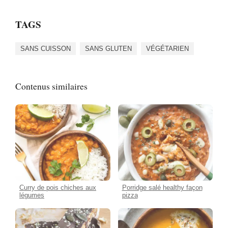
TAGS
SANS CUISSON
SANS GLUTEN
VÉGÉTARIEN
Contenus similaires
Curry de pois chiches aux
Porridge salé healthy façon
légumes
pizza