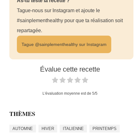
As-tu testé la recette ?
Tague-nous sur Instagram et ajoute le
#sainplementhealthy pour que ta réalisation soit
repartagée.
Tague @sainplementhealthy sur Instagram
Évalue cette recette
L'évaluation moyenne est de
5
/5
THÈMES
AUTOMNE
HIVER
ITALIENNE
PRINTEMPS