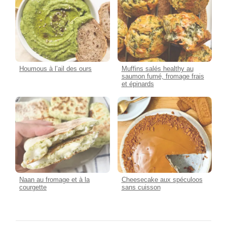
Houmous à l’ail des ours
Muffins salés healthy au
saumon fumé, fromage frais
et épinards
Naan au fromage et à la
Cheesecake aux spéculoos
courgette
sans cuisson