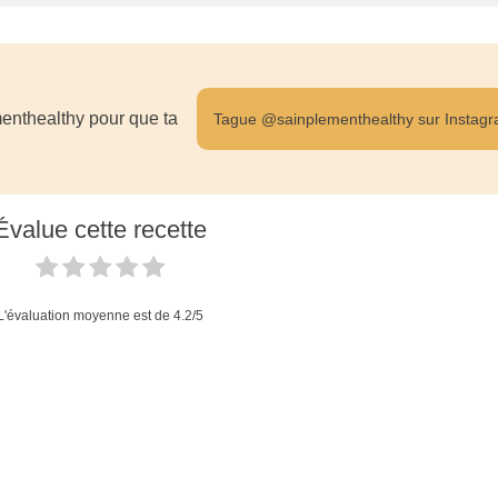
enthealthy pour que ta
Tague @sainplementhealthy sur Instag
Évalue cette recette
L'évaluation moyenne est de
4.2
/5