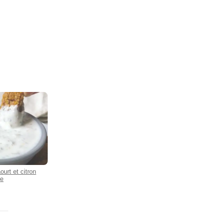
urt et citron
se