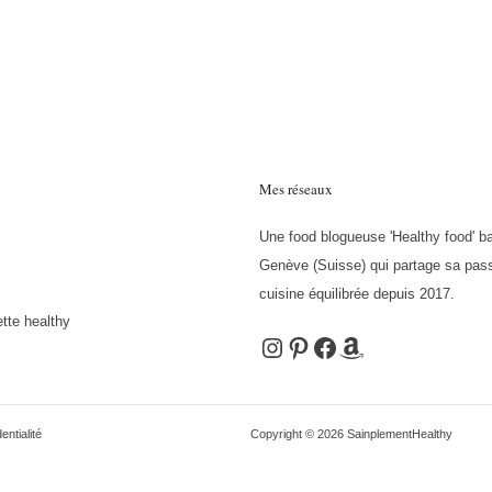
Mes réseaux
Une food blogueuse 'Healthy food' b
Genève (Suisse) qui partage sa pass
cuisine équilibrée depuis 2017.
tte healthy
Instagram
Pinterest
Facebook
Amazon
entialité
Copyright © 2026 SainplementHealthy