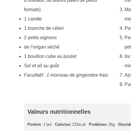
d’oiseaux, ou autres pâtes de petits
mi
formats)
Mou
1 carotte
mo
1 branche de céleri
Por
2 petits oignons
Pen
de l’origan séché
pet
1 bouillon cube au poulet
Inc
Sel et ail au goût
mi
Facultatif : 1 morceau de gingembre frais
Ajo
Par
Valeurs nutritionnelles
Portion
: 1 bol
Calories:
231kcal
Protéines:
26g
Glucid