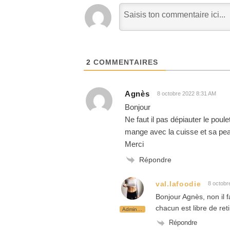
2
COMMENTAIRES
Agnès
8 octobre 2022 8:31 AM
Bonjour
Ne faut il pas dépiauter le pou
mange avec la cuisse et sa pe
Merci
Répondre
val.lafoodie
8 octobr
Bonjour Agnès, non il f
chacun est libre de re
Administrateur
Répondre