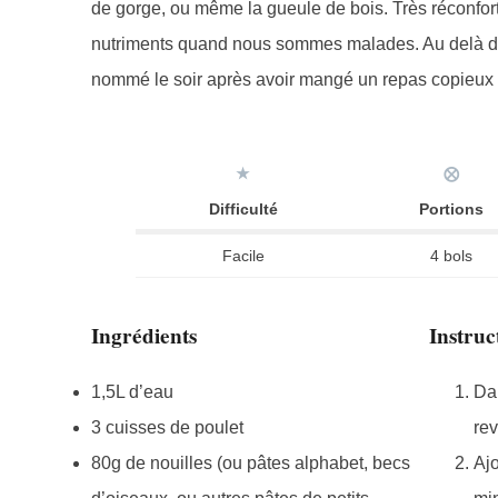
de gorge, ou même la gueule de bois. Très réconfortan
nutriments quand nous sommes malades. Au delà de s
nommé le soir après avoir mangé un repas copieux l
★
⨂
Difficulté
Portions
Facile
4 bols
Ingrédients
Instruc
1,5L d’eau
Dan
3 cuisses de poulet
rev
80g de nouilles (ou pâtes alphabet, becs
Ajo