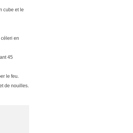
n cube et le
 céleri en
dant 45
r le feu.
t de nouilles.