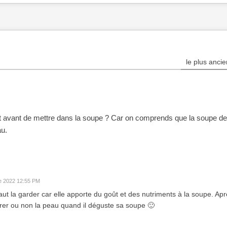
le plus ancie
let avant de mettre dans la soupe ? Car on comprends que la soupe de
au.
e 2022 12:55 PM
aut la garder car elle apporte du goût et des nutriments à la soupe. Ap
tirer ou non la peau quand il déguste sa soupe 🙂