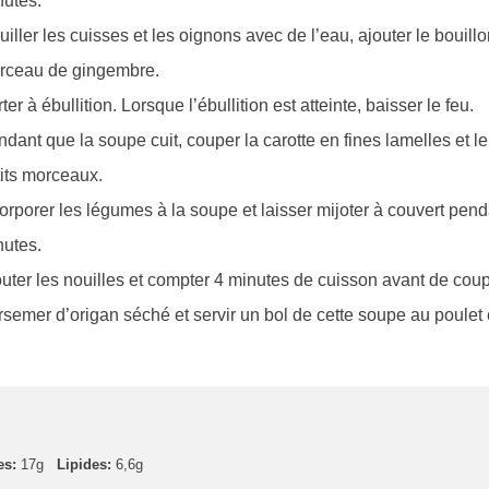
nutes.
iller les cuisses et les oignons avec de l’eau, ajouter le bouillo
rceau de gingembre.
ter à ébullition. Lorsque l’ébullition est atteinte, baisser le feu.
dant que la soupe cuit, couper la carotte en fines lamelles et le
its morceaux.
orporer les légumes à la soupe et laisser mijoter à couvert pen
nutes.
uter les nouilles et compter 4 minutes de cuisson avant de coupe
semer d’origan séché et servir un bol de cette soupe au poulet e
es:
17g
Lipides:
6,6g