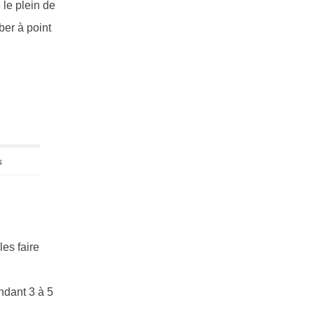
 le plein de
ber à point
s
es faire
endant 3 à 5