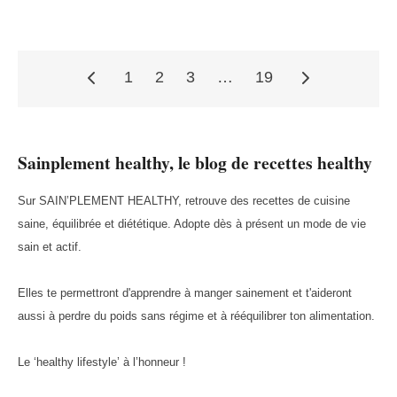
1
2
3
…
19
Pagination
Sainplement healthy, le blog de recettes healthy
des
Sur SAIN’PLEMENT HEALTHY, retrouve des recettes de cuisine
saine, équilibrée et diététique. Adopte dès à présent un mode de vie
publications
sain et actif.
Elles te permettront d'apprendre à manger sainement et t'aideront
aussi à perdre du poids sans régime et à rééquilibrer ton alimentation.
Le ‘healthy lifestyle’ à l’honneur !