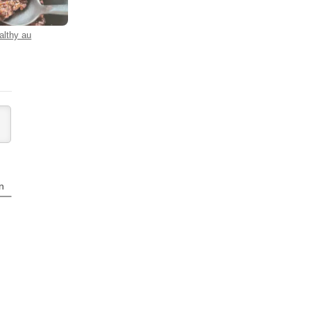
althy au
n