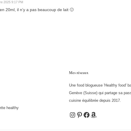
re 2025 9:17 PM
ien 20ml, il n’y a pas beaucoup de lait 🙂
Mes réseaux
Une food blogueuse 'Healthy food' b
Genève (Suisse) qui partage sa pass
cuisine équilibrée depuis 2017.
tte healthy
Instagram
Pinterest
Facebook
Amazon