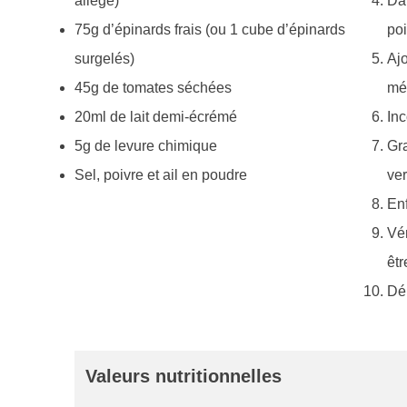
allégé)
Dan
75g d’épinards frais (ou 1 cube d’épinards
poi
surgelés)
Ajo
45g de tomates séchées
mé
20ml de lait demi-écrémé
Inc
5g de levure chimique
Gra
Sel, poivre et ail en poudre
ver
En
Vér
êtr
Dém
Valeurs nutritionnelles