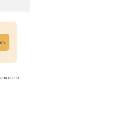
ram
ache que le