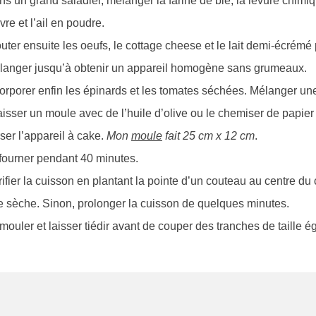
s un grand saladier, mélanger la farine de blé, la levure chimiqu
vre et l’ail en poudre.
uter ensuite les oeufs, le cottage cheese et le lait demi-écrémé
langer jusqu’à obtenir un appareil homogène sans grumeaux.
orporer enfin les épinards et les tomates séchées. Mélanger une
isser un moule avec de l’huile d’olive ou le chemiser de papier 
ser l’appareil à cake.
Mon
moule
fait 25 cm x 12 cm
.
fourner pendant 40 minutes.
ifier la cuisson en plantant la pointe d’un couteau au centre du c
e sèche. Sinon, prolonger la cuisson de quelques minutes.
ouler et laisser tiédir avant de couper des tranches de taille é