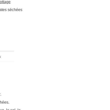
ottage
mates séchées
s
.
chées.