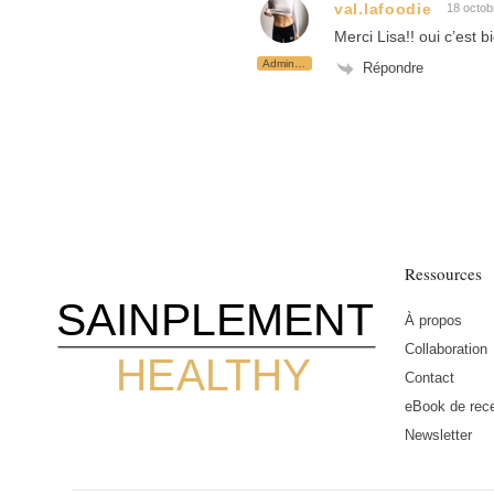
val.lafoodie
18 octob
Merci Lisa!! oui c’est b
Administrateur
Répondre
Ressources
SAINPLEMENT
À propos
Collaboration
HEALTHY
Contact
eBook de rece
Newsletter