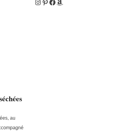
Instagram
Pinterest
Facebook
Amazon
 séchées
hées, au
r accompagné