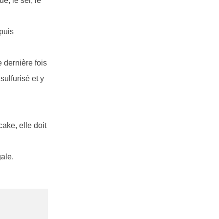
e, le sel, le
 puis
 dernière fois
sulfurisé et y
ake, elle doit
gale.