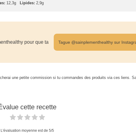
es:
12,3g
Lipides:
2,9g
enthealthy pour que ta
Tague @sainplementhealthy sur Instag
je toucherai une petite commission si tu commandes des produits via ces liens. S
Évalue cette recette
L'évaluation moyenne est de
5
/5