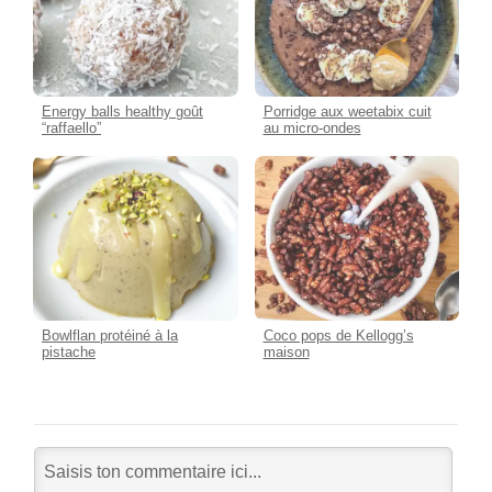
Energy balls healthy goût
Porridge aux weetabix cuit
“raffaello”
au micro-ondes
Bowlflan protéiné à la
Coco pops de Kellogg’s
pistache
maison