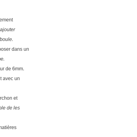
rement
 ajouter
 boule.
eposer dans un
me.
seur de 6mm.
t avec un
rchon et
ble de les
matières