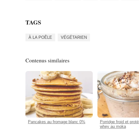
TAGS
À LA POÊLE
VÉGÉTARIEN
Contenus similaires
Pancakes au fromage blanc 0%
Porridge froid et prot
whey au moka