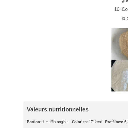
gra
Cou
la 
Valeurs nutritionnelles
Portion
: 1 muffin anglais
Calories:
171kcal
Protéines:
6,