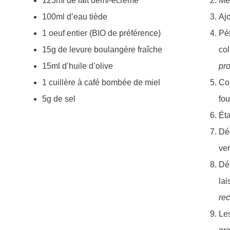
125ml de lait demi-écrémé
Mél
100ml d’eau tiède
Ajo
1 oeuf entier (BIO de préférence)
Pét
15g de levure boulangère fraîche
col
15ml d’huile d’olive
pro
1 cuillère à café bombée de miel
Cou
5g de sel
fou
Éta
Dé
ver
Dép
lai
rec
Les