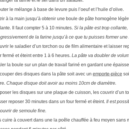
anger la farine et le sel dans un saladier.
uter le mélange à base de levure puis l’oeuf et l’huile d’olive.
rir à la main jusqu’à obtenir une boule de pâte homogène légè
lante. Il faut compter 5 à 10 minutes.
Si la pâte est trop collante,
gressivement de la farine jusqu’à ce que tu puisses former une
vrir le saladier d’un torchon ou de film alimentaire et laisser r
r fermé et éteint entre 1 à 6 heures.
La pâte va doubler de volu
ler la boule sur un plan de travail fariné en gardant une épais
couper des disques dans la pâte soit avec un
emporte-pièce
soi
re.
Chaque disque doit avoir au moins 10cm de diamètre.
oser les disques sur une plaque de cuisson, les couvrir d’un to
sser reposer 30 minutes dans un four fermé et éteint.
Il est possi
ouvrir de semoule fine.
 cuire à couvert dans une la poêle chauffée à feu moyen sans 