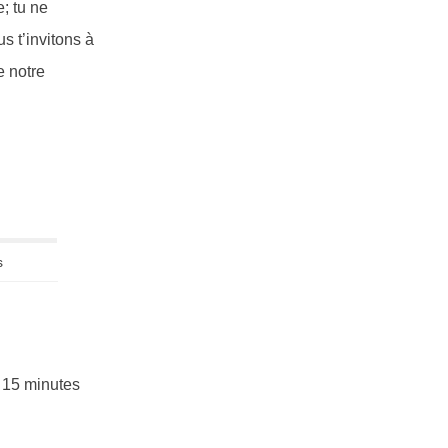
; tu ne
s t’invitons à
e notre
s
e 15 minutes