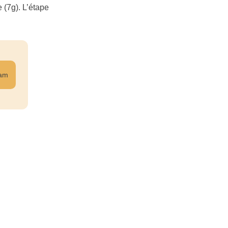
e (7g). L’étape
ram