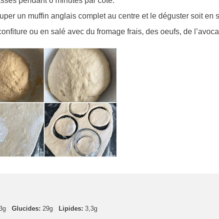
sses pendant 6 minutes par côté.
per un muffin anglais complet au centre et le déguster soit en 
confiture ou en salé avec du fromage frais, des oeufs, de l’avocat
3g
Glucides:
29g
Lipides:
3,3g