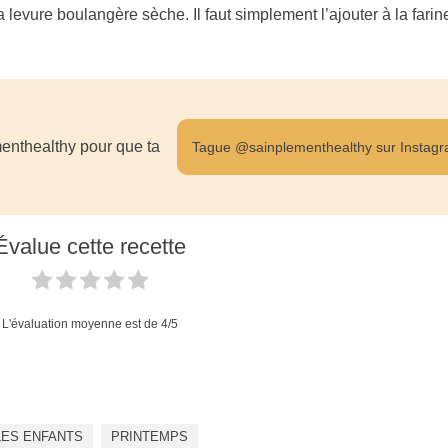
a levure boulangère sèche. Il faut simplement l’ajouter à la farin
enthealthy pour que ta
Tague @sainplementhealthy sur Instag
Évalue cette recette
L'évaluation moyenne est de
4
/5
LES ENFANTS
PRINTEMPS