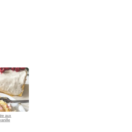
lée aux
vanille