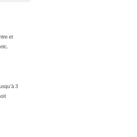
ntre et
etc.
jusqu’à 3
oit