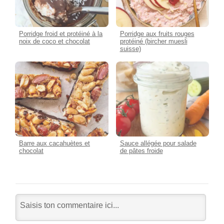
Porridge froid et protéiné à la
Porridge aux fruits rouges
noix de coco et chocolat
protéiné (bircher muesli
suisse)
Barre aux cacahuètes et
Sauce allégée pour salade
chocolat
de pâtes froide