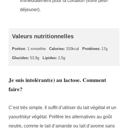
immédiatement pour la collation (voire petit-
déjeuner).
Valeurs nutritionnelles
Portion
: 1 smoothie
Calories:
310kcal
Protéines:
17g
Glucides:
53,9g
Lipides:
2,5g
Je suis intolérant(e) au lactose. Comment
faire?
C’est très simple. Il suffit d’utiliser du lait végétal et un
yaourt/skyr végétal. Préfère les alternatives au goût
neutre, comme le lait d’amande ou lait d’avoine sans