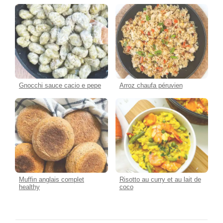
Gnocchi sauce cacio e pepe
Arroz chaufa péruvien
Muffin anglais complet
Risotto au curry et au lait de
healthy
coco