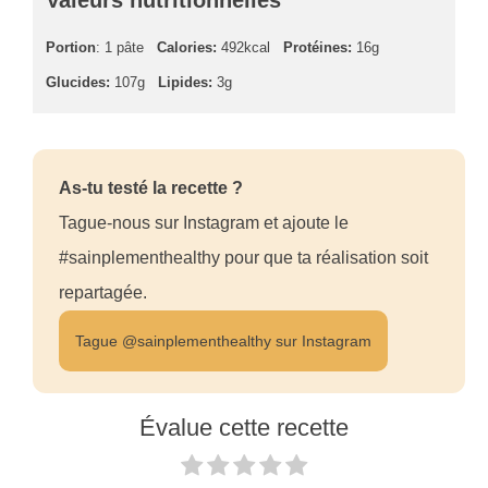
Valeurs nutritionnelles
Portion
: 1 pâte
Calories:
492kcal
Protéines:
16g
Glucides:
107g
Lipides:
3g
As-tu testé la recette ?
Tague-nous sur Instagram et ajoute le
#sainplementhealthy pour que ta réalisation soit
repartagée.
Tague @sainplementhealthy sur Instagram
Évalue cette recette