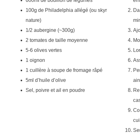
600ml de bouillon de légumes
émi
100g de Philadelphia allégé (ou skyr
Dan
nature)
mi
1/2 aubergine (~300g)
Ajo
2 tomates de taille moyenne
Mou
5-6 olives vertes
Lor
1 oignon
Ass
1 cuillère à soupe de fromage râpé
Pen
5ml d’huile d’olive
ain
Sel, poivre et ail en poudre
Rem
cas
Cou
cui
Ser