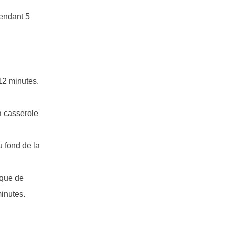
pendant 5
 12 minutes.
a casserole
 fond de la
aque de
minutes.