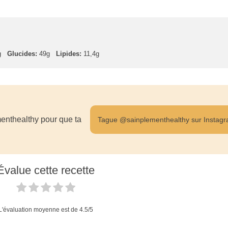
g
Glucides:
49g
Lipides:
11,4g
enthealthy pour que ta
Tague @sainplementhealthy sur Instag
Évalue cette recette
L'évaluation moyenne est de
4.5
/5