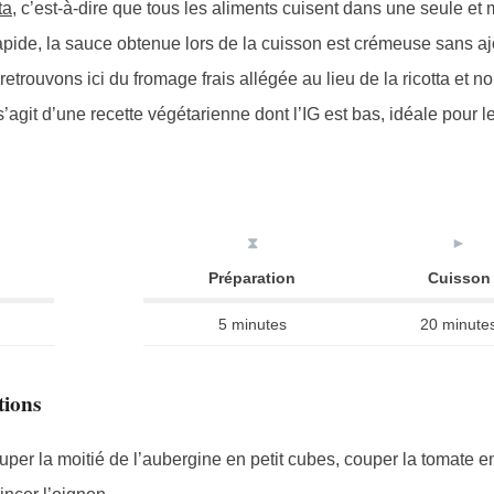
ta
, c’est-à-dire que tous les aliments cuisent dans une seule e
apide, la sauce obtenue lors de la cuisson est crémeuse sans aj
retrouvons ici du fromage frais allégée au lieu de la ricotta et 
 s’agit d’une recette végétarienne dont l’IG est bas, idéale pour 
⧗
►
Préparation
Cuisson
5 minutes
20 minute
tions
per la moitié de l’aubergine en petit cubes, couper la tomate e