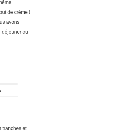
t même
out de crème !
nous avons
le déjeuner ou
s
n tranches et