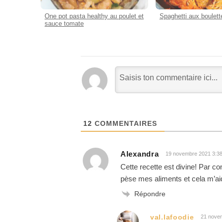
One pot pasta healthy au poulet et
Spaghetti aux boulett
sauce tomate
12
COMMENTAIRES
Alexandra
19 novembre 2021 3:3
Cette recette est divine! Par c
pèse mes aliments et cela m’ai
Répondre
val.lafoodie
21 nove