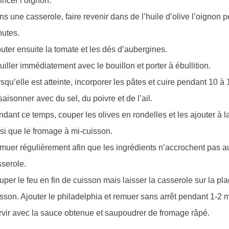
ncer l’oignon.
s une casserole, faire revenir dans de l’huile d’olive l’oignon 
nutes.
uter ensuite la tomate et les dés d’aubergines.
iller immédiatement avec le bouillon et porter à ébullition.
squ’elle est atteinte, incorporer les pâtes et cuire pendant 10 à
aisonner avec du sel, du poivre et de l’ail.
dant ce temps, couper les olives en rondelles et les ajouter à l
si que le fromage à mi-cuisson.
uer régulièrement afin que les ingrédients n’accrochent pas au
serole.
per le feu en fin de cuisson mais laisser la casserole sur la pl
sson. Ajouter le philadelphia et remuer sans arrêt pendant 1-2 
vir avec la sauce obtenue et saupoudrer de fromage râpé.