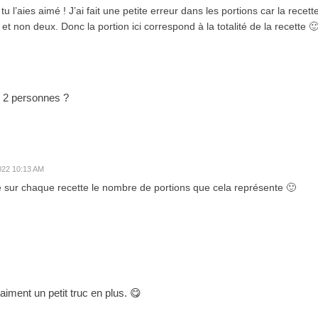
 tu l’aies aimé ! J’ai fait une petite erreur dans les portions car la recett
t non deux. Donc la portion ici correspond à la totalité de la recette 
ur 2 personnes ?
2022 10:13 AM
ote sur chaque recette le nombre de portions que cela représente 🙂
aiment un petit truc en plus. 😋