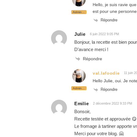
Hello, je suis ravie que
est pour une personne e
Administrateur
Répondre
Julie
6 juin 2022 9:05 PM
Bonjour, la recette est bien po
D’avance merci !
Répondre
val.lafoodie
11 juin 
Hello Julie, oui. Je n
Administrateur
Répondre
Emilie
2 décembre 2022 9:33 PM
Bonsoir,
Recette testée et approuvée 😋
Le fromage à tartiner apporte vr
Merci pour votre blog. 🤗