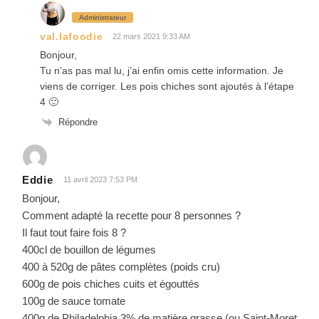
Administrateur
val.lafoodie
22 mars 2021 9:33 AM
Bonjour,
Tu n’as pas mal lu, j’ai enfin omis cette information. Je
viens de corriger. Les pois chiches sont ajoutés à l’étape
4 🙂
Répondre
Eddie
11 avril 2023 7:53 PM
Bonjour,
Comment adapté la recette pour 8 personnes ?
Il faut tout faire fois 8 ?
400cl de bouillon de légumes
400 à 520g de pâtes complètes (poids cru)
600g de pois chiches cuits et égouttés
100g de sauce tomate
400g de Philadelphia 3% de matière grasse (ou Saint-Moret