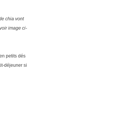
de chia vont
voir image ci-
en petits dés
it-déjeuner si