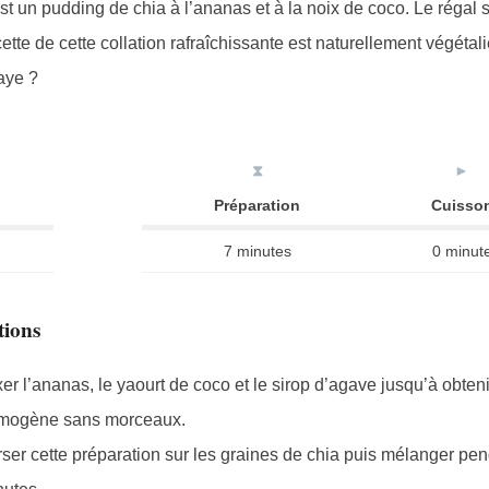
est un pudding de chia à l’ananas et à la noix de coco. Le régal
cette de cette collation rafraîchissante est naturellement végéta
saye ?
⧗
►
Préparation
Cuisso
7 minutes
0 minut
tions
er l’ananas, le yaourt de coco et le sirop d’agave jusqu’à obte
mogène sans morceaux.
ser cette préparation sur les graines de chia puis mélanger pe