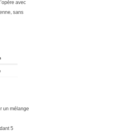
 s’opère avec
lienne, sans
n
e
nir un mélange
ndant 5