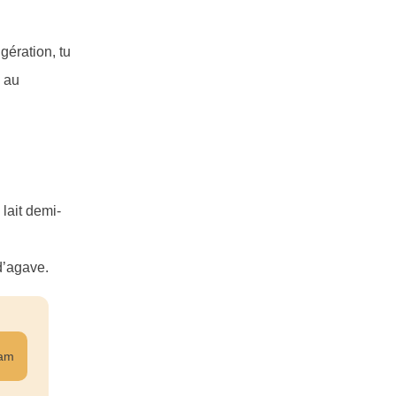
gération, tu
s au
 lait demi-
 d’agave.
ram