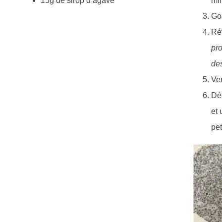
15g de sirop d’agave
mi
Goû
Réf
pro
de
Ver
Déc
et 
pet