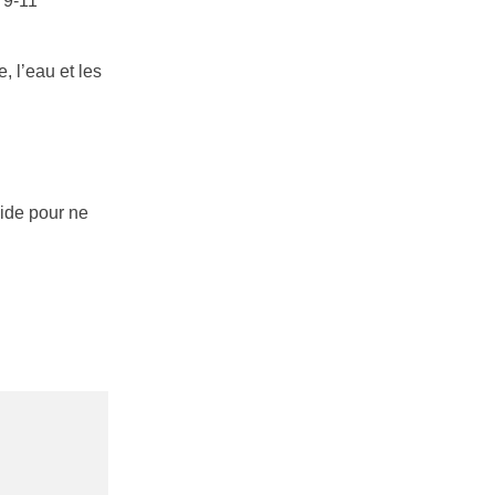
 9-11
, l’eau et les
oide pour ne