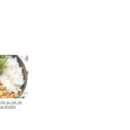
he au lait de
cacahuète