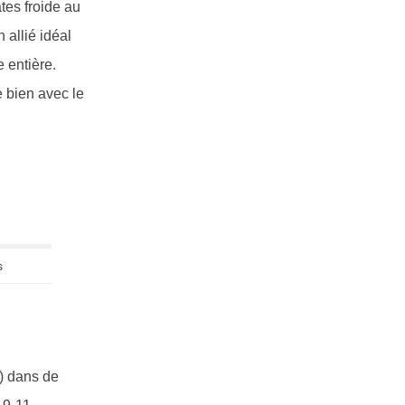
âtes froide au
 allié idéal
 entière.
e bien avec le
s
i) dans de