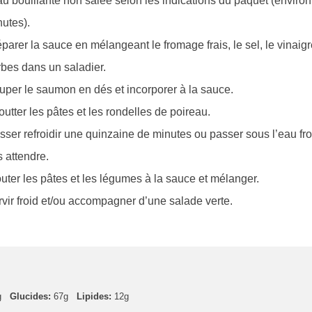
au bouillante non salée selon les indications du paquet (environ
utes).
parer la sauce en mélangeant le fromage frais, le sel, le vinaigre
bes dans un saladier.
per le saumon en dés et incorporer à la sauce.
utter les pâtes et les rondelles de poireau.
sser refroidir une quinzaine de minutes ou passer sous l’eau fr
 attendre.
uter les pâtes et les légumes à la sauce et mélanger.
vir froid et/ou accompagner d’une salade verte.
g
Glucides:
67g
Lipides:
12g