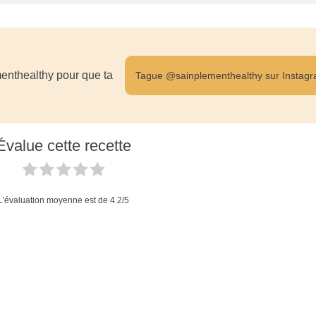
enthealthy pour que ta
Tague @sainplementhealthy sur Instag
Évalue cette recette
L'évaluation moyenne est de
4.2
/5