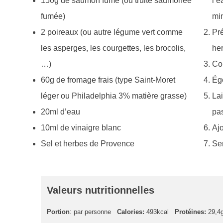
150g de saumon fumé (ou truite saumonée
l’e
fumée)
min
2 poireaux (ou autre légume vert comme
Pré
les asperges, les courgettes, les brocolis,
her
…)
Cou
60g de fromage frais (type Saint-Moret
Égo
léger ou Philadelphia 3% matière grasse)
Lai
20ml d’eau
pas
10ml de vinaigre blanc
Ajo
Sel et herbes de Provence
Ser
Valeurs nutritionnelles
Portion
: par personne
Calories:
493kcal
Protéines:
29,4