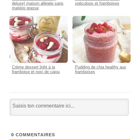
deluxe) maison allégée sans
spéculoos et framboises
matière grasse
Crème dessert light à la
Pudding de chia healthy aux
framboise et noix de cajou
framboises
0
COMMENTAIRES