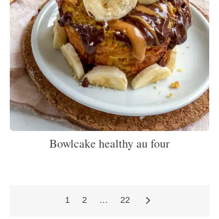
Bowlcake healthy au four
1
2
…
22
Pagination